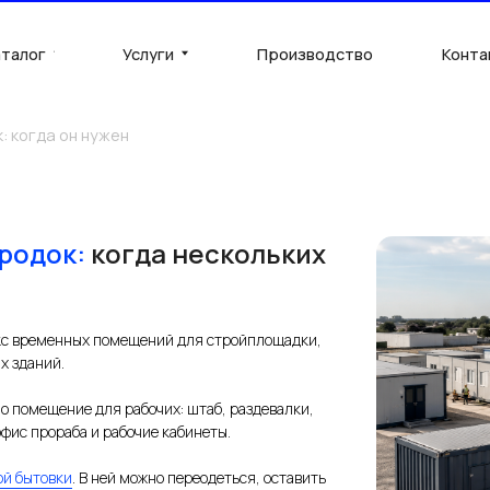
Услуги
Производство
Контакты
П
 он нужен
родок:
когда нескольких
кс временных помещений для стройплощадки,
х зданий.
но помещение для рабочих: штаб, раздевалки,
офис прораба и рабочие кабинеты.
ой бытовки
. В ней можно переодеться, оставить