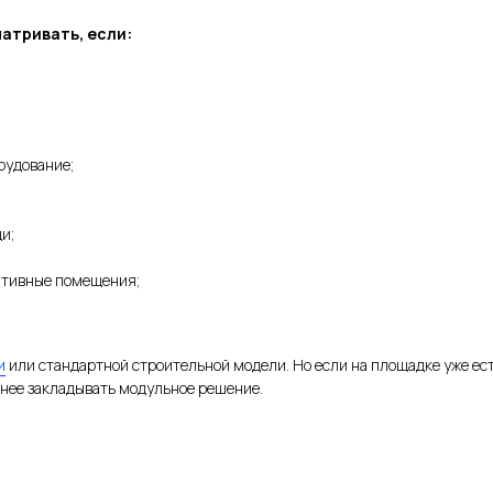
атривать, если:
рудование;
и;
ативные помещения;
и
или стандартной строительной модели. Но если на площадке уже ест
анее закладывать модульное решение.