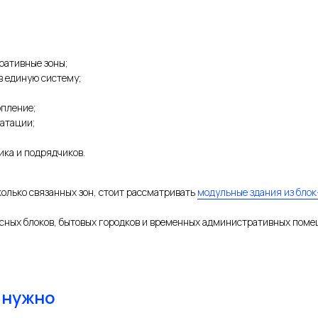
ративные зоны;
в единую систему;
опление;
уатации;
ика и подрядчиков.
колько связанных зон, стоит рассматривать
модульные здания из блок
исных блоков, бытовых городков и временных административных поме
 нужно