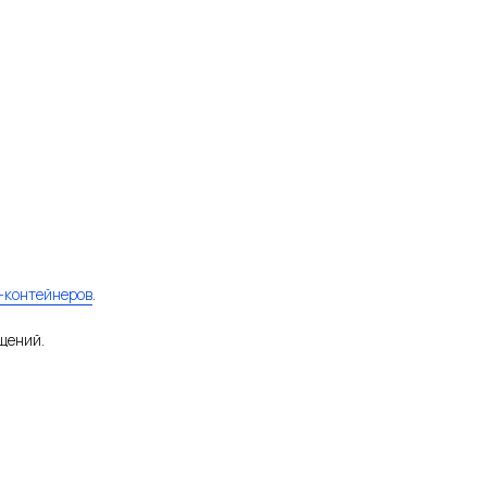
-контейнеров
.
щений.