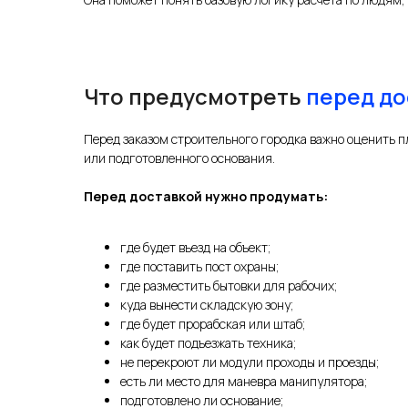
Что предусмотреть
перед до
Перед заказом строительного городка важно оценить п
или подготовленного основания.
Перед доставкой нужно продумать:
где будет въезд на объект;
где поставить пост охраны;
где разместить бытовки для рабочих;
куда вынести складскую зону;
где будет прорабская или штаб;
как будет подъезжать техника;
не перекроют ли модули проходы и проезды;
есть ли место для маневра манипулятора;
подготовлено ли основание;