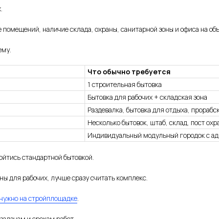
.
е помещений, наличие склада, охраны, санитарной зоны и офиса на объ
ему.
Что обычно требуется
1 строительная бытовка
Бытовка для рабочих + складская зона
Раздевалка, бытовка для отдыха, прорабс
Несколько бытовок, штаб, склад, пост ох
Индивидуальный модульный городок с а
бойтись стандартной бытовкой.
ны для рабочих, лучше сразу считать комплекс.
 нужно на стройплощадке
.
задачам и срокам работ.