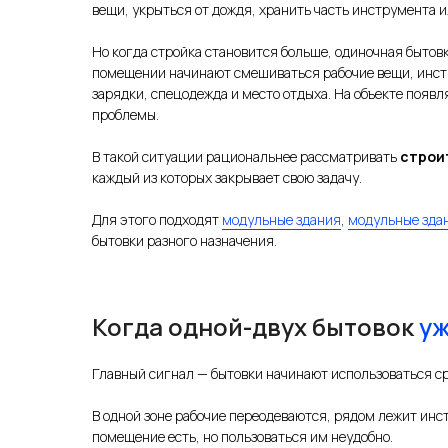
вещи, укрыться от дождя, хранить часть инструмента 
Но когда стройка становится больше, одиночная бытовк
помещении начинают смешиваться рабочие вещи, инстр
зарядки, спецодежда и место отдыха. На объекте появл
проблемы.
В такой ситуации рациональнее рассматривать
строи
каждый из которых закрывает свою задачу.
Для этого подходят
модульные здания
,
модульные здан
бытовки разного назначения.
Когда одной-двух бытовок
уж
Главный сигнал — бытовки начинают использоваться ср
В одной зоне рабочие переодеваются, рядом лежит инс
помещение есть, но пользоваться им неудобно.