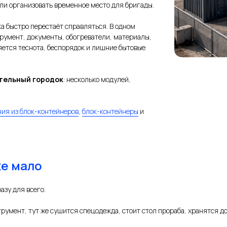
или организовать временное место для бригады.
а быстро перестаёт справляться. В одном
умент, документы, обогреватели, материалы,
яется теснота, беспорядок и лишние бытовые
тельный городок
: несколько модулей,
ия из блок-контейнеров
,
блок-контейнеры
и
е мало
азу для всего.
трумент, тут же сушится спецодежда, стоит стол прораба, хранятся 