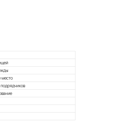
ещей
ежды
е место
, подрядчиков
ование