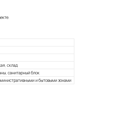
екте.
кая, склад
раны, санитарный блок
дминистративными и бытовыми зонами