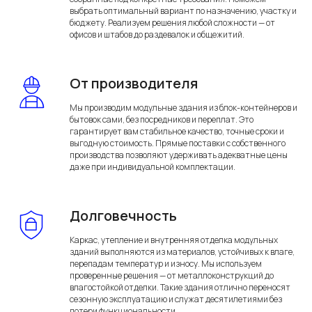
выбрать оптимальный вариант по назначению, участку и
бюджету. Реализуем решения любой сложности — от
офисов и штабов до раздевалок и общежитий.
Часто задаваемые
вопросы
От производителя
Мы производим модульные здания из блок-контейнеров и
бытовок сами, без посредников и переплат. Это
гарантирует вам стабильное качество, точные сроки и
выгодную стоимость. Прямые поставки с собственного
производства позволяют удерживать адекватные цены
даже при индивидуальной комплектации.
Долговечность
Каркас, утепление и внутренняя отделка модульных
зданий выполняются из материалов, устойчивых к влаге,
перепадам температур и износу. Мы используем
проверенные решения — от металлоконструкций до
влагостойкой отделки. Такие здания отлично переносят
сезонную эксплуатацию и служат десятилетиями без
потери функциональности.