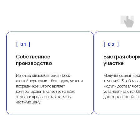
[ 01 ]
[ 02 ]
Собственное
Быстрая сборк
производство
участке
Изготавливаем бытовки и блок-
Модульное здание м
контейнеры сами — без подрядчиков и
течение 1–3 рабочих 
посредников. Это позволяет
модули доставляютс
контролировать качество на всех
устанавливаются бе
этапах и предлагать заказчику
даже на сложной пл
честную цену.