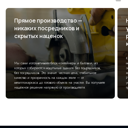
Прямое производство —
никаких посредников и
скрытых наценок
К
Мы сами изготавливаем блок-контейнеры и бытовки, из
м
которых собираются модульные здания. Без подрядчиков,
э
без посредников. Это значит: честная цена, стабильное
ж
качество и прозрачность на каждом этапе — от
И
металлокаркаса до готового объекта на участке. Вы получаете
у
надёжное решение напрямую от производителя.
т