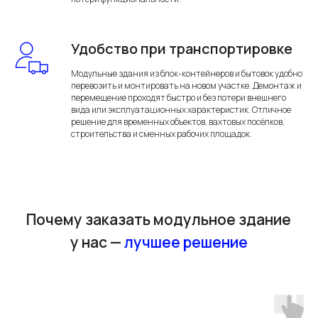
Преимущества наших
модульных зданий из
бытовок и блок-контейнеров
Удобство при транспортировке
Модульные здания из блок-контейнеров и бытовок удобно
перевозить и монтировать на новом участке. Демонтаж и
перемещение проходят быстро и без потери внешнего
вида или эксплуатационных характеристик. Отличное
решение для временных объектов, вахтовых посёлков,
строительства и сменных рабочих площадок.
Базовая
комплектация