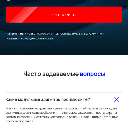
Отправить
Нажимая на кнопку
«отправить»
, вы соглашаетесь с положениями
политики конфиденциальности
.
Какие модульные здания вы производите?
Мы изготавливаем модульные здания из блок-контейнеров и бытовок для
различных задач: офисы, общежития, столовые, раздевалки, посты охраны,
вахтовые городки. Доступны как типовые решения, так и индивидуальные
проекты под заказ.