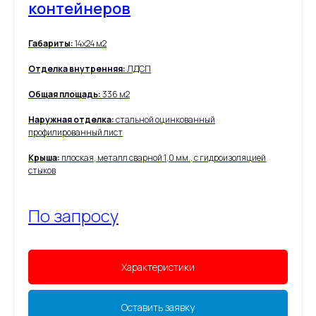
контейнеров
Габариты:
14х24 м2
Отделка внутренняя:
ЛДСП
Общая площадь:
336 м2
Наружная отделка:
стальной оцинкованный
профилированный лист
Крыша:
плоская, металл сварной 1,0 мм., с гидроизоляцией
стыков
По запросу
Характеристики
Оставить заявку