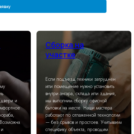
аявку
я
Сборка на
участке
Если подъезд техники затруднён
ему
или помещение нужно установить
нь
внутри ангара, склада или здания,
 двери и
мы выполним сборку офисной
омфортное
бытовки на месте. Наши мастера
ораба,
работают по отлаженной технологии
 Возможна
— без срывов и простоев. Учитываем
 и
специфику объекта, проводим