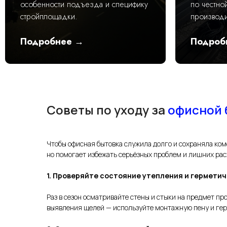
особенности подъезда и специфику
по честно
стройплощадки.
производи
Подробнее →
Подроб
Советы по уходу за
офисной 
Чтобы офисная бытовка служила долго и сохраняла ком
но помогает избежать серьёзных проблем и лишних рас
1. Проверяйте состояние утепления и герметич
Раз в сезон осматривайте стены и стыки на предмет пр
выявления щелей — используйте монтажную пену и гер