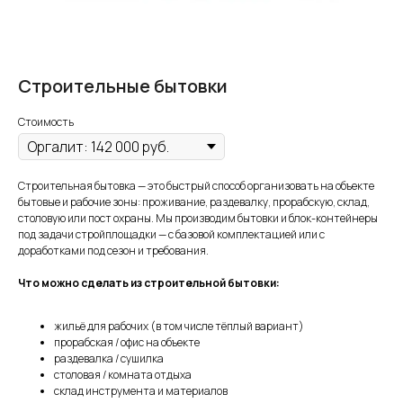
Строительные бытовки
Стоимость
Строительная бытовка — это быстрый способ организовать на объекте
бытовые и рабочие зоны: проживание, раздевалку, прорабскую, склад,
столовую или пост охраны. Мы производим бытовки и блок-контейнеры
под задачи стройплощадки — с базовой комплектацией или с
доработками под сезон и требования.
Что можно сделать из строительной бытовки:
жильё для рабочих (в том числе тёплый вариант)
прорабская / офис на объекте
раздевалка / сушилка
столовая / комната отдыха
склад инструмента и материалов