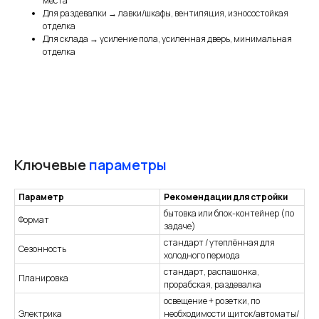
места
Для раздевалки → лавки/шкафы, вентиляция, износостойкая
отделка
Для склада → усиление пола, усиленная дверь, минимальная
отделка
Ключевые
параметры
Параметр
Рекомендации для стройки
бытовка или блок-контейнер (по
Формат
задаче)
стандарт / утеплённая для
Сезонность
холодного периода
стандарт, распашонка,
Планировка
прорабская, раздевалка
освещение + розетки, по
Электрика
необходимости щиток/автоматы/