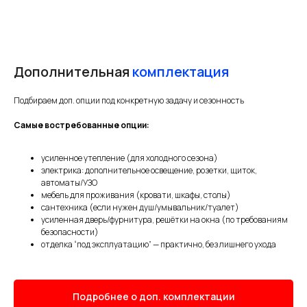
Часто задаваемые
вопросы
Дополнительная
комплектация
Подбираем доп. опции под конкретную задачу и сезонность
Самые востребованные опции:
усиленное утепление (для холодного сезона)
электрика: дополнительное освещение, розетки, щиток,
автоматы/УЗО
мебель для проживания (кровати, шкафы, столы)
сантехника (если нужен душ/умывальник/туалет)
усиленная дверь/фурнитура, решётки на окна (по требованиям
безопасности)
отделка “под эксплуатацию” — практично, без лишнего ухода
Подробнее о доп. комплектации