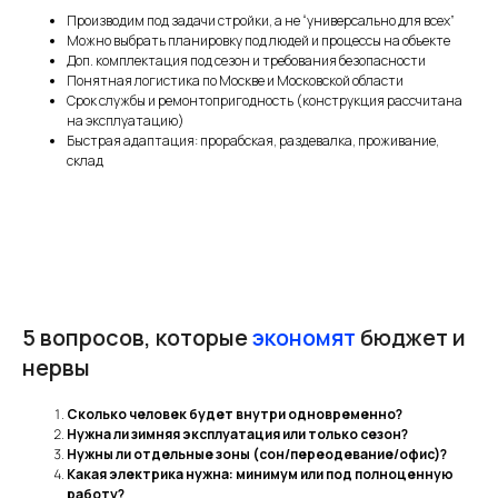
Производим под задачи стройки, а не “универсально для всех”
Можно выбрать планировку под людей и процессы на объекте
Доп. комплектация под сезон и требования безопасности
Понятная логистика по Москве и Московской области
Срок службы и ремонтопригодность (конструкция рассчитана
на эксплуатацию)
Быстрая адаптация: прорабская, раздевалка, проживание,
склад
5 вопросов, которые
экономят
бюджет и
нервы
Сколько человек будет внутри одновременно?
Нужна ли зимняя эксплуатация или только сезон?
Нужны ли отдельные зоны (сон/переодевание/офис)?
Какая электрика нужна: минимум или под полноценную
работу?