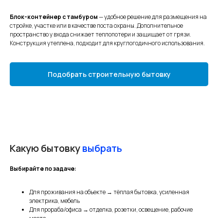
Блок-контейнер с тамбуром
— удобное решение для размещения на
стройке, участке или в качестве поста охраны. Дополнительное
пространство у входа снижает теплопотери и защищает от грязи.
Конструкция утеплена, подходит для круглогодичного использования.
Подобрать строительную бытовку
Какую бытовку
выбрать
Выбирайте по задаче:
Для проживания на объекте → тёплая бытовка, усиленная
электрика, мебель
Для прораба/офиса → отделка, розетки, освещение, рабочие