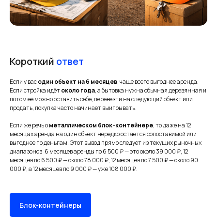
Короткий
ответ
Если у вас
один объект на 6 месяцев
, чаще всего выгоднее аренда.
Если стройка идёт
около года
, а бытовка нужна обычная деревянная и
потом её можно оставить себе, перевезти на следующий объект или
продать, покупка часто начинает выигрывать.
Если же речь о
металлическом блок-контейнере
, то даже на 12
месяцах аренда на один объект нередко остаётся сопоставимой или
выгоднее по деньгам. Этот вывод прямо следует из текущих рыночных
диапазонов: 6 месяцев аренды по 6 500 ₽ — это около 39 000 ₽, 12
месяцев по 6 500 ₽ — около 78 000 ₽, 12 месяцев по 7 500 ₽ — около 90
000 ₽, а 12 месяцев по 9 000 ₽ — уже 108 000 ₽.
Блок-контейнеры