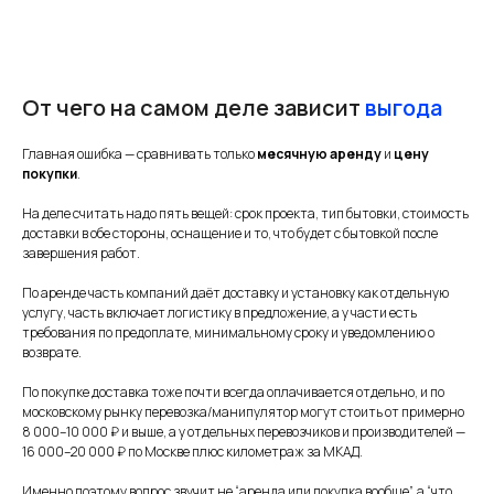
От чего на самом деле зависит
выгода
Главная ошибка — сравнивать только
месячную аренду
и
цену
покупки
.
На деле считать надо пять вещей: срок проекта, тип бытовки, стоимость
доставки в обе стороны, оснащение и то, что будет с бытовкой после
завершения работ.
По аренде часть компаний даёт доставку и установку как отдельную
услугу, часть включает логистику в предложение, а у части есть
требования по предоплате, минимальному сроку и уведомлению о
возврате.
По покупке доставка тоже почти всегда оплачивается отдельно, и по
московскому рынку перевозка/манипулятор могут стоить от примерно
8 000–10 000 ₽ и выше, а у отдельных перевозчиков и производителей —
16 000–20 000 ₽ по Москве плюс километраж за МКАД.
Именно поэтому вопрос звучит не “аренда или покупка вообще”, а “что