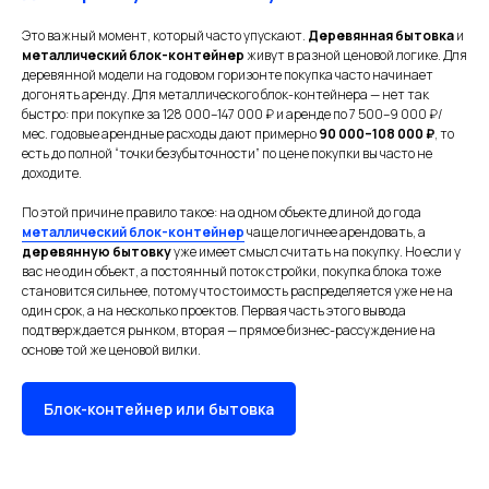
Это важный момент, который часто упускают.
Деревянная бытовка
и
металлический блок-контейнер
живут в разной ценовой логике. Для
деревянной модели на годовом горизонте покупка часто начинает
догонять аренду. Для металлического блок-контейнера — нет так
быстро: при покупке за 128 000–147 000 ₽ и аренде по 7 500–9 000 ₽/
мес. годовые арендные расходы дают примерно
90 000–108 000 ₽
, то
есть до полной “точки безубыточности” по цене покупки вы часто не
доходите.
По этой причине правило такое: на одном объекте длиной до года
металлический блок-контейнер
чаще логичнее арендовать, а
деревянную бытовку
уже имеет смысл считать на покупку. Но если у
вас не один объект, а постоянный поток стройки, покупка блока тоже
становится сильнее, потому что стоимость распределяется уже не на
один срок, а на несколько проектов. Первая часть этого вывода
подтверждается рынком, вторая — прямое бизнес-рассуждение на
основе той же ценовой вилки.
Блок-контейнер или бытовка