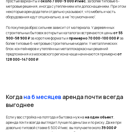
простые варианты и
около 7 000–9 000 ₽/мес.
за более типовые 6-
метровые решения, иногда с утеплением или допоснащением. При этом
некоторые арендодатели отдельно указывают, что мебель и часть
оборудования идут опционально, а не “по умолчанию”.
По покупке разброс сильнее зависит от материала. У деревянных
строительных бытовок в открытых каталогах встречаются цены
от 55
900–58 900 ₽
за короткие форматы и
примерно 70 000–100 000 ₽
за
более типовые 6-метровые строительные модели. У металлических
блок-контейнеров и утеплённых металлокаркасных решений
предложения из московского региона чаще начинаются примерно
от
128 000–147 000 ₽
.
Когда
на 6 месяцев
аренда почти всегда
выгоднее
Если у вас стройка на полгода и бытовка нужна
на один объект
,
аренда почти всегда выглядит лучше по деньгам и по риску. Даже при
довольно типовой ставке 6 500 ₽/мес. вы получаете около
39 000 ₽