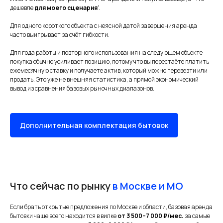
дешевле
для моего сценария
”.
Для одного короткого объекта с неясной датой завершения аренда
часто выигрывает за счёт гибкости.
Для года работы и повторного использования на следующем объекте
покупка обычно усиливает позицию, потому что вы перестаёте платить
ежемесячную ставку и получаете актив, который можно перевезти или
продать. Это уже не внешняя статистика, а прямой экономический
вывод из сравнения базовых рыночных диапазонов.
Дополнительная комплектация бытовок
Что сейчас по рынку
в Москве и МО
Если брать открытые предложения по Москве и области, базовая аренда
бытовки чаще всего находится в вилке
от 3 500–7 000 ₽/мес.
за самые