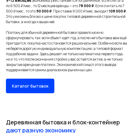
9–12 месяцев
экономика уже становится пограничной. Если считать
по 6 500 ₽/мес., то 12 месяцев аренды — это
78 000 ₽
. Если считать по 7
500 ₽/мес., то это
90 000 ₽
. При ставке 9 000 ₽/мес. выходит
108 000 ₽
.
Это уже очень близко к цене покупки типовой деревянной строительной
бытовки, а иногда и выше неё.
Поэтому для обычной деревянной бытовки правило можно
сформулировать так: если объект идёт год, а после него бытовка вам ещё
пригодится, покупка часто становится рациональнее. Особенно если вы
не берёте дорогую индивидуальную комплектацию, а типовой формат
под рабочие задачи. Здесь решает не только математика первого года,
но и то, что после окончания стройки у вас остаётся актив, а не только
закрытые арендные платежи. Экономический смысл этого вывода
поддерживается самим диапазоном рыночных цен.
Каталог бытовок
Деревянная бытовка и блок-контейнер
дают разную экономику