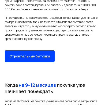
прямых арендных платежей за полгода. Это заметно ниже цены
покупки даже простой деревянной бытовки из диапазона 70 000–100
000 ₽ и тем более ниже цены металлического блок-контейнера.
Плюс у аренды на таком сроке есть ещё один сильный аргумент: вы не
замораживаете капитал и не думаете, что делать с бытовкой после
завершения работ. Да, нужно внимательно смотреть договор: где-то
просят предоплату за несколько месяцев, где-то нужен возврат по
уведомлению, но в целом для короткого проекта аренда снижает
организационную нагрузку.
Строительные бытовки
Когда
на 9–12 месяцев
покупка уже
начинает побеждать
Когда на 9–12 месяцев покупка уже начинает побеждатьНа горизонте