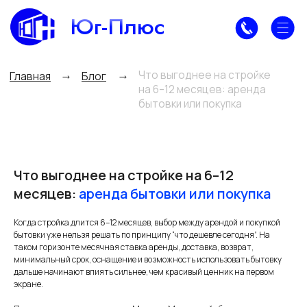
Юг-Плюс
Что выгоднее на стройке
→
→
Главная
Блог
на 6–12 месяцев: аренда
бытовки или покупка
Что выгоднее на стройке на 6–12
месяцев:
аренда бытовки или покупка
Когда стройка длится 6–12 месяцев, выбор между арендой и покупкой
бытовки уже нельзя решать по принципу “что дешевле сегодня”. На
таком горизонте месячная ставка аренды, доставка, возврат,
минимальный срок, оснащение и возможность использовать бытовку
дальше начинают влиять сильнее, чем красивый ценник на первом
экране.