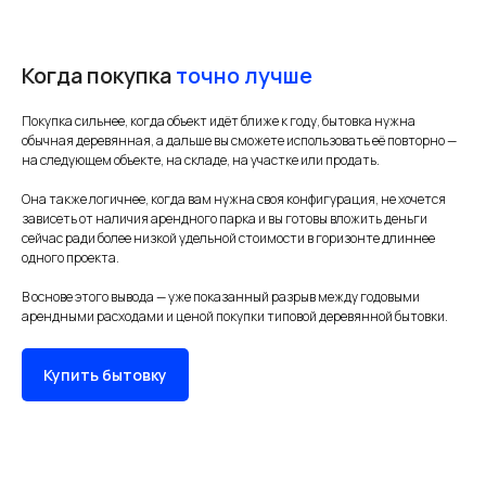
Когда покупка
точно лучше
Покупка сильнее, когда объект идёт ближе к году, бытовка нужна
обычная деревянная, а дальше вы сможете использовать её повторно —
на следующем объекте, на складе, на участке или продать.
Она также логичнее, когда вам нужна своя конфигурация, не хочется
зависеть от наличия арендного парка и вы готовы вложить деньги
сейчас ради более низкой удельной стоимости в горизонте длиннее
одного проекта.
В основе этого вывода — уже показанный разрыв между годовыми
арендными расходами и ценой покупки типовой деревянной бытовки.
Купить бытовку