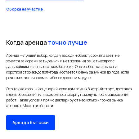
Сборка на участке
Когда аренда
точно лучше
Аренда — лучший выбор, когда у вас один объект, срок плавает, не
хочется замораживать деньги и нет желания решать вопрос с
дальнейшим использованием бытовки. Она особенно сильна на
короткой стройке до полугода и остаётся очень разумной до года, если
речь о металлическом или более дорогом модуле.
Это также хороший сценарий, если вам важны быстрый старт, доставка
в день обращения или возможность вернуть модуль после завершения
работ. Такие условия прямо декларируют несколько игроков рынка
аренды в Москве и области.
Аренда бытовки