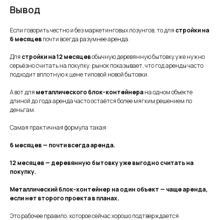
Вывод
Если говорить честно и без маркетинговых лозунгов, то для
стройки на
6 месяцев
почти всегда разумнее аренда.
Для
стройки на 12 месяцев
обычную деревянную бытовку уже нужно
серьёзно считать на покупку: рынок показывает, что год аренды часто
подходит вплотную к цене типовой новой бытовки.
А вот для
металлического блок-контейнера
на одном объекте
длиной до года аренда часто остаётся более мягким решением по
деньгам.
Самая практичная формула такая:
6 месяцев — почти всегда аренда.
12 месяцев — деревянную бытовку уже выгодно считать на
покупку.
Металлический блок-контейнер на один объект — чаще аренда,
если нет второго проекта в планах.
Это рабочее правило, которое сейчас хорошо подтверждается