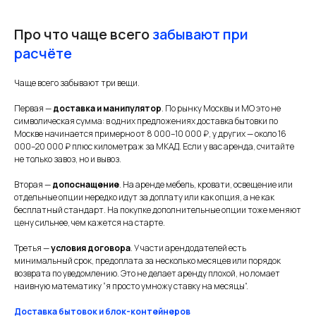
Про что чаще всего
забывают при
расчёте
Чаще всего забывают три вещи.
Первая —
доставка и манипулятор
. По рынку Москвы и МО это не
символическая сумма: в одних предложениях доставка бытовки по
Москве начинается примерно от 8 000–10 000 ₽, у других — около 16
000–20 000 ₽ плюс километраж за МКАД. Если у вас аренда, считайте
не только завоз, но и вывоз.
Вторая —
допоснащение
. На аренде мебель, кровати, освещение или
отдельные опции нередко идут за доплату или как опция, а не как
бесплатный стандарт. На покупке дополнительные опции тоже меняют
цену сильнее, чем кажется на старте.
Третья —
условия договора
. У части арендодателей есть
минимальный срок, предоплата за несколько месяцев или порядок
возврата по уведомлению. Это не делает аренду плохой, но ломает
наивную математику “я просто умножу ставку на месяцы”.
Доставка бытовок и блок-контейнеров