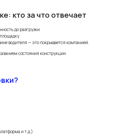
е: кто за что отвечает
нность до разгрузки.
 площадку.
вине водителя — это покрывается компанией.
казанием состояния конструкции.
овки?
латформа и т.д.).