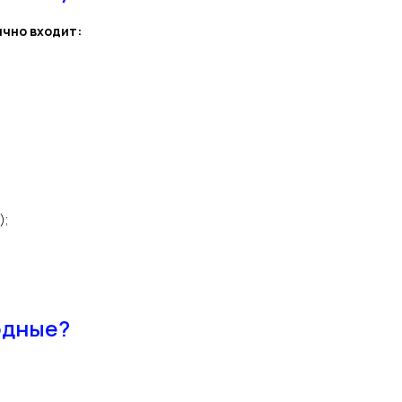
ычно входит:
);
одные?