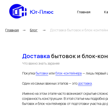
Юг-Плюс
Главная
Каталог
→
→
Главная
Блог
Доставка бытовок и блок-контейнеров: ч
Доставка
бытовок и блок-ко
Что важно знать заранее
Покупка
бытовки
или
блок-контейнера
— лишь первый 
Один из самых важных этапов — это
доставка
.
Именно на этом этапе часто возникают скрытые сложно
сохранность конструкции. В этой статье мы подробно 
бытовок и блок-контейнеров: от подготовки участка до р