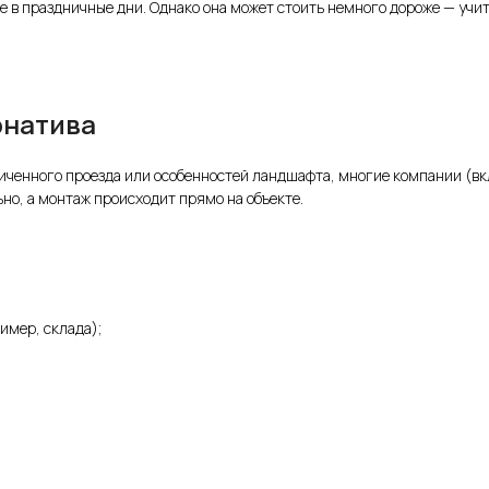
 в праздничные дни. Однако она может стоить немного дороже — учи
рнатива
ниченного проезда или особенностей ландшафта, многие компании (в
ьно, а монтаж происходит прямо на объекте.
имер, склада);