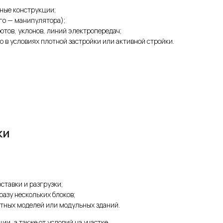
ные конструкции;
го — манипулятора);
отов, уклонов, линий электропередач;
о в условиях плотной застройки или активной стройки.
ки
ставки и разгрузки;
разу нескольких блоков;
итных моделей или модульных зданий.
ии, а также от условий на участке.