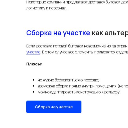
Некоторые компании предлагают доставку бытовок даже
логистику и персонал.
Сборка на участке
как альте
Если доставка готовой бытовки невозможна из-за огра
участке
. В этом случае все элементы привозятся отдел
Плюсы:
не нужно беспокоиться о проезде;
возможна сборка прямо внутри помещения (напр
можно адаптировать конструкцию к рельефу.
Сборка на участке