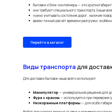
бытовки и блок-контейнеры — это крупногабарит
они требуют специального транспорта (чаще все
нужно учитывать состояние дорог, наличие повор
важен точный расчёт времени разгрузки, особенн
Перейти в каталог
Виды транспорта
для достав
Для доставки бытовок чаще всего используют:
Манипулятор
— универсальное решение для до
Фура с краном
— используется при перевозке с
Низкорамные платформы
— для особо габар
Выбор транспорта зависит от веса и размеров конструкц