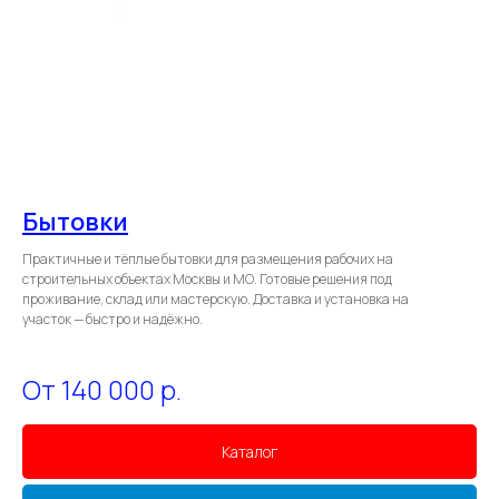
Бытовки
Практичные и тёплые бытовки для размещения рабочих на
строительных объектах Москвы и МО. Готовые решения под
проживание, склад или мастерскую. Доставка и установка на
участок — быстро и надёжно.
От 140 000
р.
Каталог