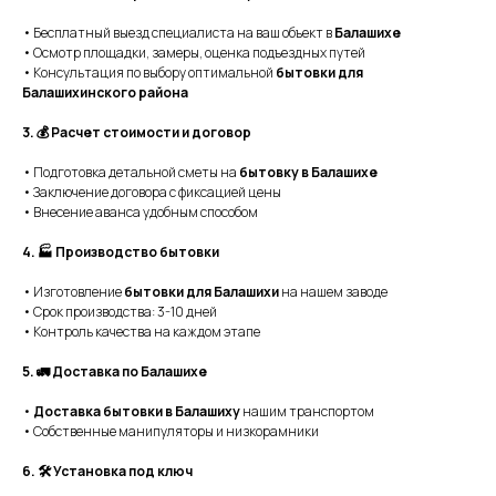
• Бесплатный выезд специалиста на ваш объект в
Балашихе
• Осмотр площадки, замеры, оценка подъездных путей
• Консультация по выбору оптимальной
бытовки для
Балашихинского района
3. 💰 Расчет стоимости и договор
• Подготовка детальной сметы на
бытовку в Балашихе
• Заключение договора с фиксацией цены
• Внесение аванса удобным способом
4. 🏭 Производство бытовки
• Изготовление
бытовки для Балашихи
на нашем заводе
• Срок производства: 3-10 дней
• Контроль качества на каждом этапе
5. 🚛 Доставка по Балашихе
•
Доставка бытовки в Балашиху
нашим транспортом
• Собственные манипуляторы и низкорамники
6. 🛠 Установка под ключ