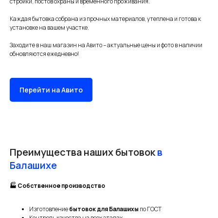
стройки, постов охраны и временного проживания.
Каждая бытовка собрана из прочных материалов, утеплена и готова к
установке на вашем участке.
Заходите в наш магазин на Авито – актуальные цены и фото в наличии
обновляются ежедневно!
Перейти на Авито
Преимущества наших бытовок
в
Балашихе
🏭 Собственное производство
Изготовление
бытовок для Балашихы
по ГОСТ
Контроль качества на всех этапах