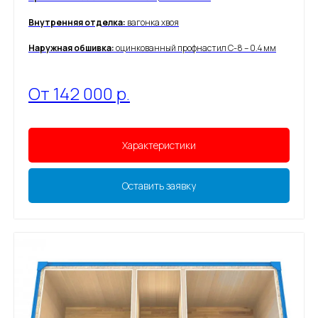
Внутренняя отделка:
вагонка хвоя
Наружная обшивка:
оцинкованный профнастил С-8 – 0.4 мм
От 142 000 р.
Характеристики
Оставить заявку