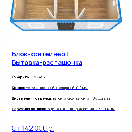
Блок-контейнер |
Бытовка-распашонка
Габариты:
6 х 2.45 м
Крыша:
металл листовой с толщиной в 1.0 мм
Внутренняя отделка:
вагонка хвоя, вагонка ПВХ, оргалит
Наружная обшивка:
оцинкованный профнастил С-8 – 0.4 мм
От 142 000 р.