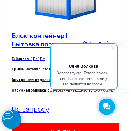
Блок-контейнер |
Бытовка пост охраны (1,5 x 1,5)
Габариты:
1,5 х 1,5 м
Юлия Волкова
Крыша:
металл листовой с толщиной в 1.0 мм
Здравствуйте! Готова помочь
вам. Напишите мне, если у
Внутренняя отделка:
вагонка хвоя, вагонка ПВХ, оргалит
вас появятся вопросы.
Наружная обшивка:
оцинкованный профнастил С-8 – 0.4 мм
По запросу
Характеристики