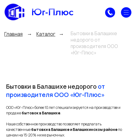
Юг-Плюс
Бытовки в Балашихе
→
→
Главная
Каталог
недорого от
производителя ООО
«Юг-Плюс»
Бытовки в Балашихе недорого
от
производителя ООО «Юг-Плюс»
ООО «Юг-Плюс» более 10 лет специализируется на производстве и
продаже
бытовок в Балашихе
.
Наше собственное производство позволяет предлагать
Каталог продукции
ООО «Юг-Плюс»
качественные
бытовки в Балашихе и Балашихинском районе
по
ценам на 15-20% ниже рыночных.