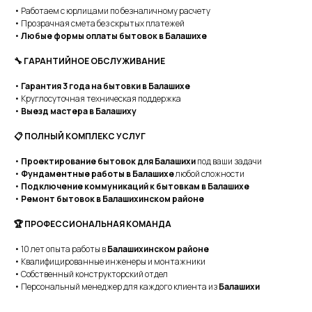
• Работаем с юрлицами по безналичному расчету
• Прозрачная смета без скрытых платежей
•
Любые формы оплаты бытовок в Балашихе
🔧 ГАРАНТИЙНОЕ ОБСЛУЖИВАНИЕ
•
Гарантия 3 года на бытовки в Балашихе
• Круглосуточная техническая поддержка
•
Выезд мастера в Балашиху
📋 ПОЛНЫЙ КОМПЛЕКС УСЛУГ
•
Проектирование бытовок для Балашихи
под ваши задачи
•
Фундаментные работы в Балашихе
любой сложности
•
Подключение коммуникаций к бытовкам в Балашихе
•
Ремонт бытовок в Балашихинском районе
🏆 ПРОФЕССИОНАЛЬНАЯ КОМАНДА
• 10 лет опыта работы в
Балашихинском районе
• Квалифицированные инженеры и монтажники
• Собственный конструкторский отдел
• Персональный менеджер для каждого клиента из
Балашихи