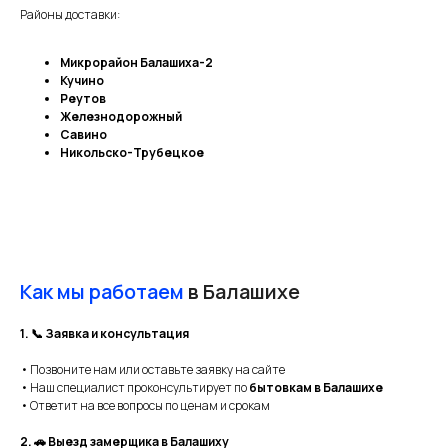
Районы доставки:
Микрорайон Балашиха-2
Кучино
Реутов
Железнодорожный
Савино
Никольско-Трубецкое
Как мы работаем
в Балашихе
1. 📞 Заявка и консультация
• Позвоните нам или оставьте заявку на сайте
• Наш специалист проконсультирует по
бытовкам в Балашихе
• Ответит на все вопросы по ценам и срокам
2. 🚗 Выезд замерщика в Балашиху