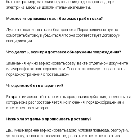
бытовки: размер, материалы, утепление, отделка, окна, двери,
электрика, мебель и дополнительные элементы.
Можно ли подписывать акт без осмотра бытовки?
Лучше не подписывать акт без проверки. Перед подписью нужно
осмотреть бытовку и убедиться, что она соответствует договору и
спецификации.
Что делать, если при доставке обнаружены повреждения?
Замечания нужно зафиксировать сразу: в акте, отдельном документе
или через фото с подтверждением. После этого следует согласовать
порядок устранения с поставщиком.
Что должно быть в гарантии?
В гарантии должны быть понятны срок, начало действия, элементы, на
которые она распространяется, исключения, порядок обращения и
ответственность сторон.
Нужно ли отдельно прописывать доставку?
Да. Лучше заранее зафиксировать адрес, условия подъезда, разгрузку,
установку, основание, возможные доплаты и ответственность за