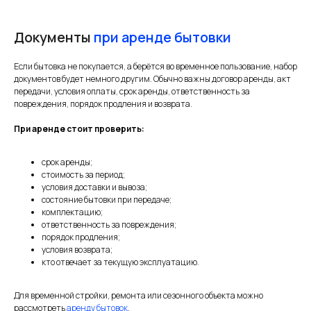
Документы
при аренде бытовки
Если бытовка не покупается, а берётся во временное пользование, набор
документов будет немного другим. Обычно важны договор аренды, акт
передачи, условия оплаты, срок аренды, ответственность за
повреждения, порядок продления и возврата.
При аренде стоит проверить:
срок аренды;
стоимость за период;
условия доставки и вывоза;
состояние бытовки при передаче;
комплектацию;
ответственность за повреждения;
порядок продления;
условия возврата;
кто отвечает за текущую эксплуатацию.
Для временной стройки, ремонта или сезонного объекта можно
рассмотреть
аренду бытовок
.