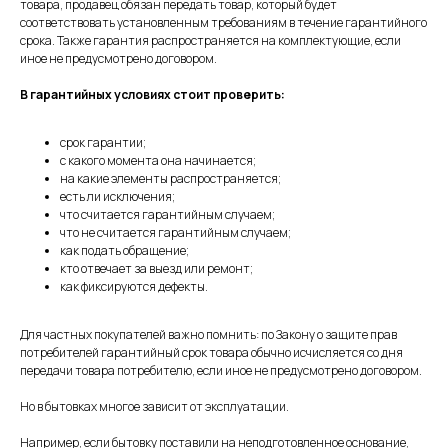
товара, продавец обязан передать товар, который будет
соответствовать установленным требованиям в течение гарантийного
срока. Также гарантия распространяется на комплектующие, если
иное не предусмотрено договором.
В гарантийных условиях стоит проверить:
срок гарантии;
с какого момента она начинается;
на какие элементы распространяется;
есть ли исключения;
что считается гарантийным случаем;
что не считается гарантийным случаем;
как подать обращение;
кто отвечает за выезд или ремонт;
как фиксируются дефекты.
Для частных покупателей важно помнить: по Закону о защите прав
потребителей гарантийный срок товара обычно исчисляется со дня
передачи товара потребителю, если иное не предусмотрено договором.
Но в бытовках многое зависит от эксплуатации.
Например, если бытовку поставили на неподготовленное основание,