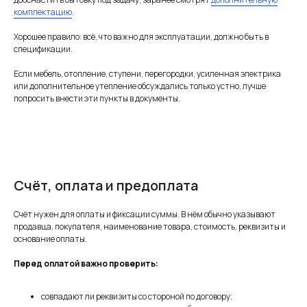
комплектацию
.
Хорошее правило: всё, что важно для эксплуатации, должно быть в
спецификации.
Если мебель, отопление, ступени, перегородки, усиленная электрика
или дополнительное утепление обсуждались только устно, лучше
попросить внести эти пункты в документы.
Счёт, оплата и предоплата
Счёт нужен для оплаты и фиксации суммы. В нём обычно указывают
продавца, покупателя, наименование товара, стоимость, реквизиты и
основание оплаты.
Перед оплатой важно проверить:
совпадают ли реквизиты со стороной по договору;