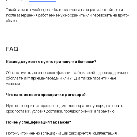
Такой вариант удобен, если бытовка нужна на ограниченный срок и
после завершения работ её не нужно хранить или перевозить на другой
объект.
FAQ
Какие документы нужны при покупке бытовки?
Обычно нужны договор, спецификация, счёт или счёт-договор, документ
об оплате, акт приёма-передачи или УПД, а также гарантийные
условия.
Что важнее всего проверить в договоре?
Нужно проверить стороны, предмет договора, цену, порядок оплаты,
срок поставки, условия доставки, порядок приёмки и гарантию.
Почему спецификация так важна?
Потому что именно в спецификации фиксируется комплектация