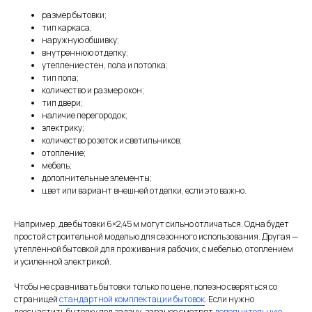
размер бытовки;
тип каркаса;
наружную обшивку;
внутреннюю отделку;
утепление стен, пола и потолка;
тип пола;
количество и размер окон;
тип двери;
наличие перегородок;
электрику;
количество розеток и светильников;
отопление;
мебель;
дополнительные элементы;
цвет или вариант внешней отделки, если это важно.
Например, две бытовки 6×2,45 м могут сильно отличаться. Одна будет
простой строительной моделью для сезонного использования. Другая —
утеплённой бытовкой для проживания рабочих, с мебелью, отоплением
и усиленной электрикой.
Чтобы не сравнивать бытовки только по цене, полезно сверяться со
страницей
стандартной комплектации бытовок
. Если нужно
дооснастить бытовку под задачу, заранее смотрят
дополнительную