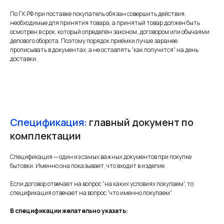
По ГК РФ при поставке покупатель обязан совершить действия,
необходимые для принятия товара, а принятый товар должен быть
осмотрен в срок, который определён законом, договором или обычаями
делового оборота. Поэтому порядок приёмки лучше заранее
прописывать в документах, а не оставлять “как получится” на день
доставки.
Спецификация:
главный документ по
комплектации
Спецификация — один из самых важных документов при покупке
бытовки. Именно она показывает, что входит в изделие.
Если договор отвечает на вопрос “на каких условиях покупаем”, то
спецификация отвечает на вопрос “что именно покупаем”.
В спецификации желательно указать: