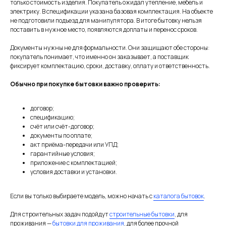
только стоимость изделия. Покупатель ожидал утепление, мебель и
электрику. В спецификации указана базовая комплектация. На объекте
не подготовили подъезд для манипулятора. В итоге бытовку нельзя
поставить в нужное место, появляются доплаты и перенос сроков.
Документы нужны не для формальности. Они защищают обе стороны:
покупатель понимает, что именно он заказывает, а поставщик
фиксирует комплектацию, сроки, доставку, оплату и ответственность.
Обычно при покупке бытовки важно проверить:
договор;
спецификацию;
счёт или счёт-договор;
документы по оплате;
акт приёма-передачи или УПД;
гарантийные условия;
приложение с комплектацией;
условия доставки и установки.
Если вы только выбираете модель, можно начать с
каталога бытовок
.
Для строительных задач подойдут
строительные бытовки
, для
проживания —
бытовки для проживания
, для более прочной