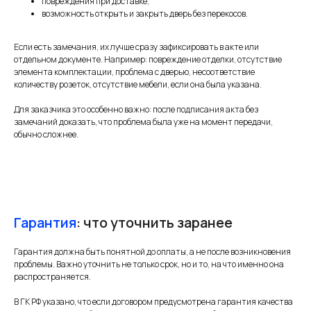
повреждения при доставке;
возможность открыть и закрыть дверь без перекосов.
Если есть замечания, их лучше сразу зафиксировать в акте или
отдельном документе. Например: повреждение отделки, отсутствие
элемента комплектации, проблема с дверью, несоответствие
количеству розеток, отсутствие мебели, если она была указана.
Для заказчика это особенно важно: после подписания акта без
замечаний доказать, что проблема была уже на момент передачи,
обычно сложнее.
Гарантия
: что уточнить заранее
Гарантия должна быть понятной до оплаты, а не после возникновения
проблемы. Важно уточнить не только срок, но и то, на что именно она
распространяется.
В ГК РФ указано, что если договором предусмотрена гарантия качества