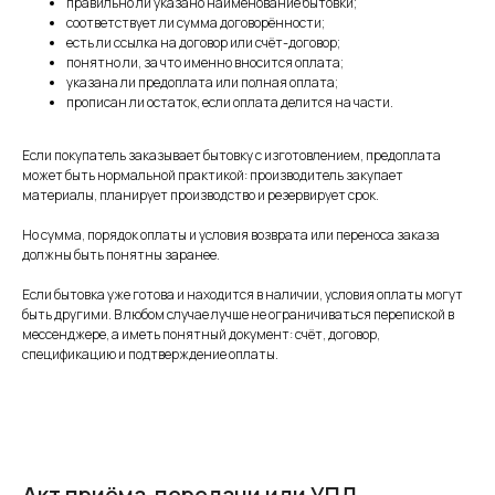
правильно ли указано наименование бытовки;
соответствует ли сумма договорённости;
есть ли ссылка на договор или счёт-договор;
понятно ли, за что именно вносится оплата;
указана ли предоплата или полная оплата;
прописан ли остаток, если оплата делится на части.
Если покупатель заказывает бытовку с изготовлением, предоплата
может быть нормальной практикой: производитель закупает
материалы, планирует производство и резервирует срок.
Но сумма, порядок оплаты и условия возврата или переноса заказа
должны быть понятны заранее.
Если бытовка уже готова и находится в наличии, условия оплаты могут
быть другими. В любом случае лучше не ограничиваться перепиской в
мессенджере, а иметь понятный документ: счёт, договор,
спецификацию и подтверждение оплаты.
Акт приёма-передачи или УПД