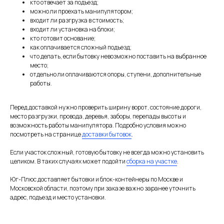
кто отвечает за подъезд;
можно ли проехать манипулятором;
входит ли разгрузка в стоимость;
входит ли установка на блоки;
кто готовит основание;
как оплачивается сложный подъезд;
что делать, если бытовку невозможно поставить на выбранное
место;
отдельно ли оплачиваются опоры, ступени, дополнительные
работы.
Перед доставкой нужно проверить ширину ворот, состояние дороги,
место разгрузки, провода, деревья, заборы, перепады высоты и
возможность работы манипулятора. Подробно условия можно
посмотреть на странице
доставки бытовок
.
Если участок сложный, готовую бытовку не всегда можно установить
целиком. В таких случаях может подойти
сборка на участке
.
Юг-Плюс доставляет бытовки и блок-контейнеры по Москве и
Московской области, поэтому при заказе важно заранее уточнить
адрес, подъезд и место установки.