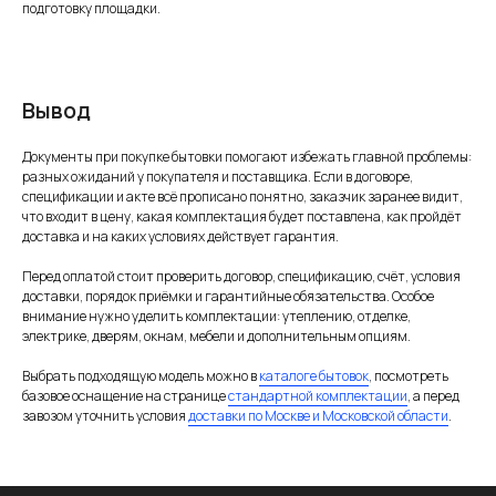
подготовку площадки.
Вывод
Документы при покупке бытовки помогают избежать главной проблемы:
разных ожиданий у покупателя и поставщика. Если в договоре,
спецификации и акте всё прописано понятно, заказчик заранее видит,
что входит в цену, какая комплектация будет поставлена, как пройдёт
доставка и на каких условиях действует гарантия.
Перед оплатой стоит проверить договор, спецификацию, счёт, условия
доставки, порядок приёмки и гарантийные обязательства. Особое
внимание нужно уделить комплектации: утеплению, отделке,
электрике, дверям, окнам, мебели и дополнительным опциям.
Выбрать подходящую модель можно в
каталоге бытовок
, посмотреть
базовое оснащение на странице
стандартной комплектации
, а перед
завозом уточнить условия
доставки по Москве и Московской области
.