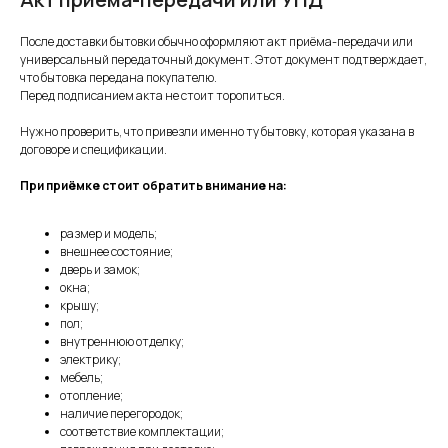
После доставки бытовки обычно оформляют акт приёма-передачи или
универсальный передаточный документ. Этот документ подтверждает,
что бытовка передана покупателю.
Перед подписанием акта не стоит торопиться.
Нужно проверить, что привезли именно ту бытовку, которая указана в
договоре и спецификации.
При приёмке стоит обратить внимание на:
размер и модель;
внешнее состояние;
дверь и замок;
окна;
крышу;
пол;
внутреннюю отделку;
электрику;
мебель;
отопление;
наличие перегородок;
соответствие комплектации;