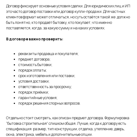
Договор фиксирует основные условия сделки. Для юридических лиц и ИП
это часто договор поставки или договор купли-продажи. Для частных
клиентов формат может отличаться, но суть остаётся такой же: должно
быть понятно, кто продаёт бытовку, кто покупает, что именно
поставляется, когда, за какую сумму и на каких условиях.
В договоре важно проверить:
реквизиты продавца и покупателя;
предмет договора;
стоимость бытовки;
порядок оплаты;
срок изготовления или поставки;
условия доставки;
ответственность за просрочку;
порядок приёмки;
гарантийные условия;
порядок решения спорных вопросов.
Отдельно стоит смотреть, как описан предмет договора. Формулировка
“бытовка строительная” слишком общая. Лучше, когда к договору есть
спецификация: размер, тип конструкции, отделка, утепление, дверь,
окна, электрика, мебель и дополнительные опции.