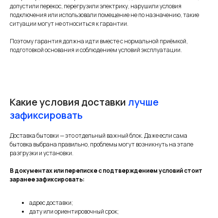
допустили перекос, перегрузили электрику, нарушили условия
подключения или использовали помещение не по назначению, такие
ситуации могут не относиться к гарантии.
Поэтому гарантия должна идти вместе с нормальной приёмкой,
подготовкой основания и соблюдением условий эксплуатации.
Какие условия доставки
лучше
зафиксировать
Доставка бытовки — это отдельный важный блок. Даже если сама
бытовка выбрана правильно, проблемы могут возникнуть на этапе
разгрузки и установки.
В документах или переписке с подтверждением условий стоит
заранее зафиксировать:
адрес доставки;
дату или ориентировочный срок;