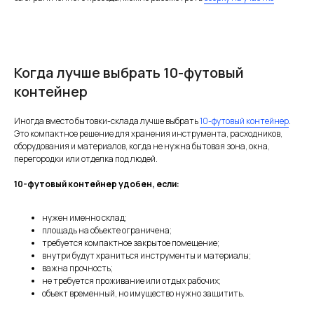
Когда лучше выбрать 10-футовый
контейнер
Иногда вместо бытовки-склада лучше выбрать
10-футовый контейнер
.
Это компактное решение для хранения инструмента, расходников,
оборудования и материалов, когда не нужна бытовая зона, окна,
перегородки или отделка под людей.
10-футовый контейнер удобен, если:
нужен именно склад;
площадь на объекте ограничена;
требуется компактное закрытое помещение;
внутри будут храниться инструменты и материалы;
важна прочность;
не требуется проживание или отдых рабочих;
объект временный, но имущество нужно защитить.