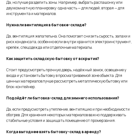
Да, но лучше разделить зоны. Например, выбрать распашонку или
двухкомнатную планировку: одна часть — для людей, вторая — для
инструмента и материалов.
Нужна ли вентиляция в бытовке-складе?
Да, вентиляция желательна. Она помогает снизить сырость, запахи и
риск конденсата, особенно если внутри хранится электроинструмент,
крепёж, спецодежда или отделочные материалы.
Как защитить складскую бытовку от вскрытия?
Стоит предусмотреть прочную дверь, надёжный замок, освещение у
входа и установить бытовку в просматриваемой зоне объекта. Для
ценных материалов лучше рассмотреть металлическую бытовку или
блок-контейнер.
Подойдёт ли бытовка-склад для зимнего использования?
Да, если предусмотреть утепление, вентиляцию и при необходимости
обогрев. Для хранения некоторых материалов важно поддерживать
стабильные условия и защищать помещение от промерзания.
Когда выгоднее взять бытовку-склад в аренду?