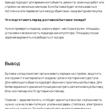
Аренда подходит для временного объекта, ремонта, сезонных работ или
стройки на несколько месяцев. Если бытовка будет использоваться
постоянно или перевозиться между объектами, чаще выгоднее покупка.
Что подготовить перед доставкой бытовки-склада?
Нужно проверить подъезд, ширину ворот, место разгрузки, площадку
установки и возможность подъезда манипулятора. Площадку лучше
заранее выровнять и освободить от мусора.
Вывод
Бытовка-склад помогает организовать порядок на стройке, защитить
инструмент и материалы от осадков, грязи и постороннего доступа.
Для небольшого объекта подойдёт обычная строительная бытовка. Для
более серьёзного хранения лучше рассмотреть металлическую бытовку,
блок-контейнер или 10-футовый контейнер.
Главное — заранее понять, что будет храниться внутри, сколько места
нужно, нужна ли вентиляция, усиленная дверь, стеллажи, электрика и
защита от сырости. Тогда бытовка будет не просто временным