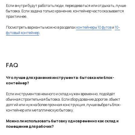
Если внутри будут работать люди, переодеваться или отдыхать, лучше
бытовка. Если задача только хранение, контейнер часто оказывается
практичнее.
Посмотреть варианты можно в разделах
контейнеры 10 футов
и
10-
футовый контейнер
.
FAQ
Что лучше для хранения инструмента: бытовка или блок-
контейнер?
Если инструментов немного и склад нужен временно, подойдёт
обычная строительная бытовка. Если оборудование дорогое, объект
долгий или нужна более прочная конструкция, лучше выбрать блок-
контейнер или металлическую бытовку.
Можно ли использовать бытовку одновременно как склад и
помещение для рабочих?