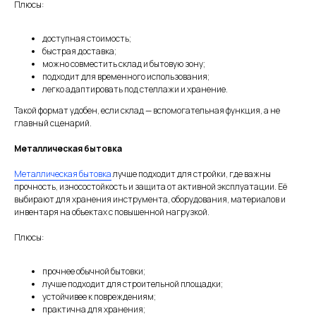
Плюсы:
доступная стоимость;
быстрая доставка;
можно совместить склад и бытовую зону;
подходит для временного использования;
легко адаптировать под стеллажи и хранение.
Такой формат удобен, если склад — вспомогательная функция, а не
главный сценарий.
Металлическая бытовка
Металлическая бытовка
лучше подходит для стройки, где важны
прочность, износостойкость и защита от активной эксплуатации. Её
выбирают для хранения инструмента, оборудования, материалов и
инвентаря на объектах с повышенной нагрузкой.
Плюсы:
прочнее обычной бытовки;
лучше подходит для строительной площадки;
устойчивее к повреждениям;
практична для хранения;