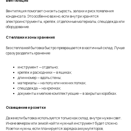
Вентиляция
Вентиляция помогает снизить сырость, запахи и риск появления
конденсата. Это особенно важно, если внутри хранятся
электроинструменты, крепёж, отделочные материалы, спецодежда или
оборудование.
Стеллажи и зоны хранения
Без стеллажей бытовка быстро превращается в хаотичный склад. Лучше
сразу разделить хранение:
инструмент — отдельно;
крепёж и расходники — в ящиках;
длинномер — вдоль стены;
материалы — на полу или нижних полках;
спецодежда — на крючках;
документы и мелкие комплектующие — в закрытых коробках.
Освещение и розетки
Даже если бытовка используется только как склад, внутри нужен свет.
Иначе вечером или зимой найти нужный инструмент будет сложно.
Розетки нужны, если планируется зарядка аккумуляторов,