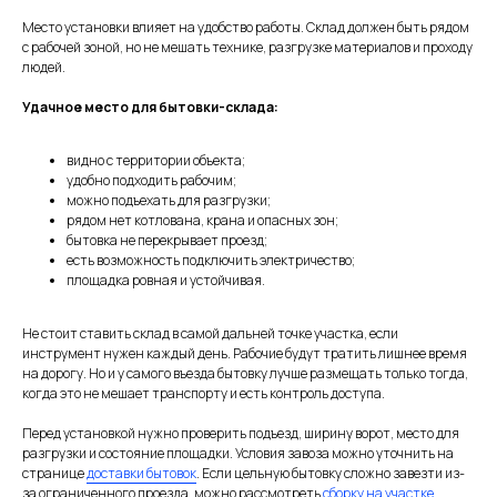
Место установки влияет на удобство работы. Склад должен быть рядом
с рабочей зоной, но не мешать технике, разгрузке материалов и проходу
людей.
Удачное место для бытовки-склада:
видно с территории объекта;
удобно подходить рабочим;
можно подъехать для разгрузки;
рядом нет котлована, крана и опасных зон;
бытовка не перекрывает проезд;
есть возможность подключить электричество;
площадка ровная и устойчивая.
Не стоит ставить склад в самой дальней точке участка, если
инструмент нужен каждый день. Рабочие будут тратить лишнее время
на дорогу. Но и у самого въезда бытовку лучше размещать только тогда,
когда это не мешает транспорту и есть контроль доступа.
Перед установкой нужно проверить подъезд, ширину ворот, место для
разгрузки и состояние площадки. Условия завоза можно уточнить на
странице
доставки бытовок
. Если цельную бытовку сложно завезти из-
за ограниченного проезда, можно рассмотреть
сборку на участке