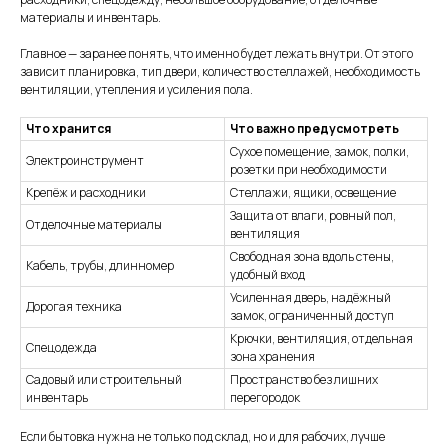
материалы и инвентарь.
Главное — заранее понять, что именно будет лежать внутри. От этого
зависит планировка, тип двери, количество стеллажей, необходимость
вентиляции, утепления и усиления пола.
Что хранится
Что важно предусмотреть
Сухое помещение, замок, полки,
Электроинструмент
розетки при необходимости
Крепёж и расходники
Стеллажи, ящики, освещение
Защита от влаги, ровный пол,
Отделочные материалы
вентиляция
Свободная зона вдоль стены,
Кабель, трубы, длинномер
удобный вход
Усиленная дверь, надёжный
Дорогая техника
замок, ограниченный доступ
Крючки, вентиляция, отдельная
Спецодежда
зона хранения
Садовый или строительный
Пространство без лишних
инвентарь
перегородок
Если бытовка нужна не только под склад, но и для рабочих, лучше