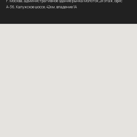
г. Москва, административное здание рынка Молоток,2й этаж, офис
А-36, Калужское шоссе, 42км, владение 1А