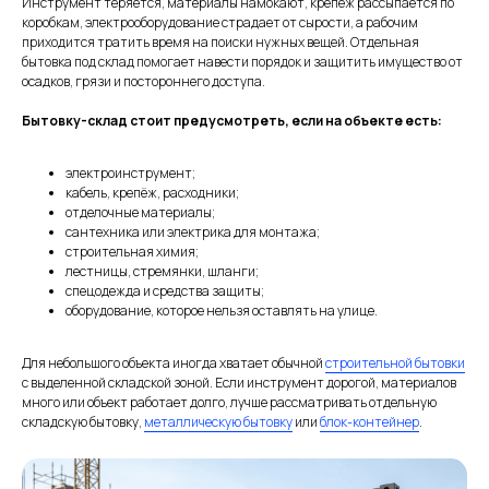
Инструмент теряется, материалы намокают, крепёж рассыпается по
коробкам, электрооборудование страдает от сырости, а рабочим
приходится тратить время на поиски нужных вещей. Отдельная
бытовка под склад помогает навести порядок и защитить имущество от
осадков, грязи и постороннего доступа.
Бытовку-склад стоит предусмотреть, если на объекте есть:
электроинструмент;
кабель, крепёж, расходники;
отделочные материалы;
сантехника или электрика для монтажа;
строительная химия;
лестницы, стремянки, шланги;
спецодежда и средства защиты;
оборудование, которое нельзя оставлять на улице.
Для небольшого объекта иногда хватает обычной
строительной бытовки
с выделенной складской зоной. Если инструмент дорогой, материалов
много или объект работает долго, лучше рассматривать отдельную
складскую бытовку,
металлическую бытовку
или
блок-контейнер
.