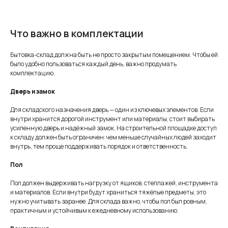
Что важно в комплектации
Бытовка-склад должна быть не просто закрытым помещением. Чтобы ей
было удобно пользоваться каждый день, важно продумать
комплектацию.
Дверь и замок
Для складского назначения дверь — один из ключевых элементов. Если
внутри хранится дорогой инструмент или материалы, стоит выбирать
усиленную дверь и надёжный замок. На строительной площадке доступ
к складу должен быть ограничен: чем меньше случайных людей заходит
внутрь, тем проще поддерживать порядок и ответственность.
Пол
Пол должен выдерживать нагрузку от ящиков, стеллажей, инструмента
и материалов. Если внутри будут храниться тяжёлые предметы, это
нужно учитывать заранее. Для склада важно, чтобы пол был ровным,
практичным и устойчивым к ежедневному использованию.