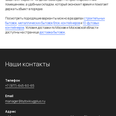
помещением, а удобным складом, который экономит время и помогает
держать объект в порядке.
Посмотреть подходящие варианты можно в разделах
строительных
бытовок
,
металлических бытовок
блок-контейнеров
и
10-футовых
контейнеров
. Условия доставки по Москве и Московской области
доступны на странице
доставка бытовок
.
Наши контакты
Телефон
+7 (977)-645-60-65
Email
manager@bytovkiugplus.ru
Адрес