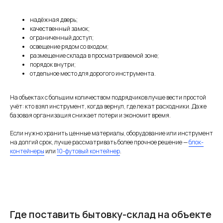
надёжная дверь;
качественный замок;
ограниченный доступ;
освещение рядом со входом;
размещение склада в просматриваемой зоне;
порядок внутри;
отдельное место для дорогого инструмента.
На объектах с большим количеством подрядчиков лучше вести простой
учёт: кто взял инструмент, когда вернул, где лежат расходники. Даже
базовая организация снижает потери и экономит время.
Если нужно хранить ценные материалы, оборудование или инструмент
на долгий срок, лучше рассматривать более прочное решение —
блок-
контейнеры
или
10-футовый контейнер
.
Где поставить бытовку-склад на объекте