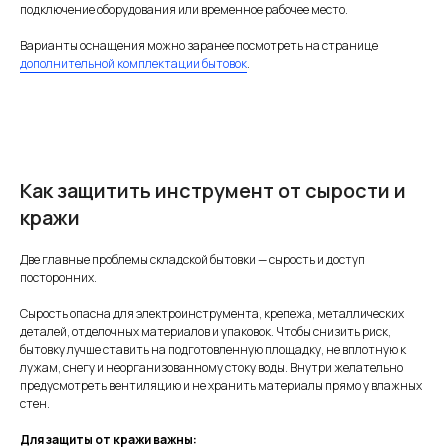
подключение оборудования или временное рабочее место.
Варианты оснащения можно заранее посмотреть на странице
дополнительной комплектации бытовок
.
Как защитить инструмент от сырости и
кражи
Две главные проблемы складской бытовки — сырость и доступ
посторонних.
Сырость опасна для электроинструмента, крепежа, металлических
деталей, отделочных материалов и упаковок. Чтобы снизить риск,
бытовку лучше ставить на подготовленную площадку, не вплотную к
лужам, снегу и неорганизованному стоку воды. Внутри желательно
предусмотреть вентиляцию и не хранить материалы прямо у влажных
стен.
Для защиты от кражи важны: