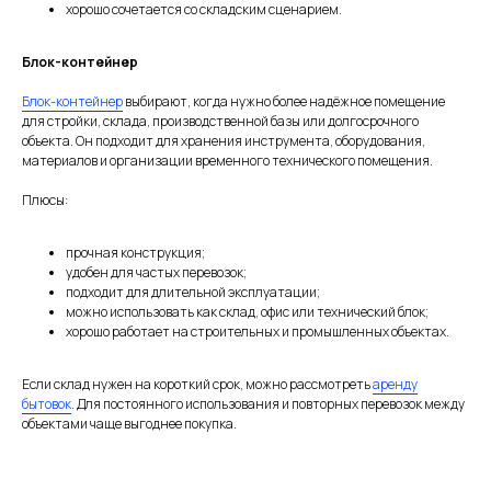
хорошо сочетается со складским сценарием.
Блок-контейнер
Блок-контейнер
выбирают, когда нужно более надёжное помещение
для стройки, склада, производственной базы или долгосрочного
объекта. Он подходит для хранения инструмента, оборудования,
материалов и организации временного технического помещения.
Плюсы:
прочная конструкция;
удобен для частых перевозок;
подходит для длительной эксплуатации;
можно использовать как склад, офис или технический блок;
хорошо работает на строительных и промышленных объектах.
Если склад нужен на короткий срок, можно рассмотреть
аренду
бытовок
. Для постоянного использования и повторных перевозок между
объектами чаще выгоднее покупка.