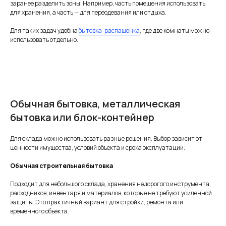
заранее разделить зоны. Например, часть помещения использовать
для хранения, а часть — для переодевания или отдыха.
Для таких задач удобна
бытовка-распашонка
, где две комнаты можно
использовать отдельно.
Обычная бытовка, металлическая
бытовка или блок-контейнер
Для склада можно использовать разные решения. Выбор зависит от
ценности имущества, условий объекта и срока эксплуатации.
Обычная строительная бытовка
Подходит для небольшого склада, хранения недорогого инструмента,
расходников, инвентаря и материалов, которые не требуют усиленной
защиты. Это практичный вариант для стройки, ремонта или
временного объекта.